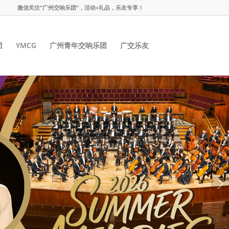
微信关注“广州交响乐团”，活动+礼品，乐友专享！
团
YMCG
广州青年交响乐团
广交乐友
下一页