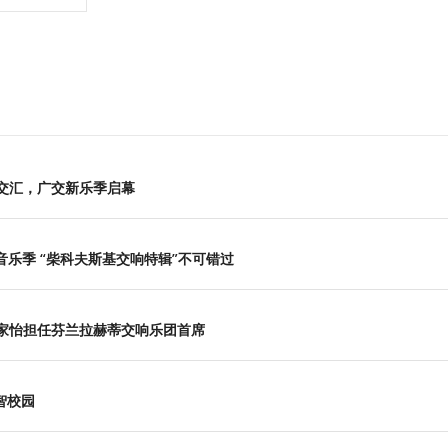
交汇，广交新乐季启幕
新音乐季 “柴科夫斯基交响特辑”不可错过
家怡担任芬兰拉赫蒂交响乐团首席
智校园