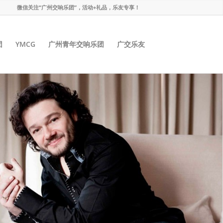
微信关注“广州交响乐团”，活动+礼品，乐友专享！
团
YMCG
广州青年交响乐团
广交乐友