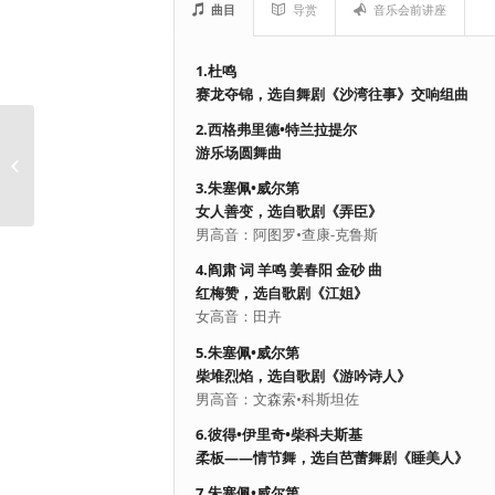
曲目
导赏
音乐会前讲座
1.杜鸣
赛龙夺锦，选自舞剧《沙湾往事》交响组曲
2.西格弗里德•特兰拉提尔
游乐场圆舞曲
圣诞节音乐会
3.朱塞佩•威尔第
女人善变，选自歌剧《弄臣》
男高音：阿图罗•查康-克鲁斯
4.阎肃 词 羊鸣 姜春阳 金砂 曲
红梅赞，选自歌剧《江姐》
女高音：田卉
5.朱塞佩•威尔第
柴堆烈焰，选自歌剧《游吟诗人》
男高音：文森索•科斯坦佐
6.彼得•伊里奇•柴科夫斯基
柔板——情节舞，选自芭蕾舞剧《睡美人》
7.朱塞佩•威尔第