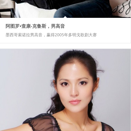
阿图罗•查康-克鲁斯，男高音
墨西哥索诺拉男高音，赢得2005年多明戈歌剧大赛