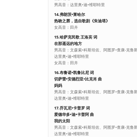
男高音：达里奥•迪•维耶特里
14.弗朗茨•莱哈尔
热吻之唇，选自歌剧《朱迪塔》
女高音：田卉
15.哈萨克民歌 王洛宾 词
在那遥远的地方
男高音：文森索•科斯坦佐、阿图罗•查康-克鲁
达里奥•迪•维耶特里
女高音：田卉
16.布鲁诺•凯鲁比尼 词
切萨雷•安德烈亚•比克肖 曲
妈妈
男高音：文森索•科斯坦佐、阿图罗•查康-克鲁
达里奥•迪•维耶特里
17.乔瓦尼•卡普罗 词
爱德华多•迪•卡普阿 曲
我的太阳
男高音：文森索•科斯坦佐、阿图罗•查康-克鲁
达里奥•迪•维耶特里