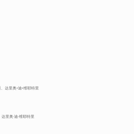
斯、达里奥•迪•维耶特里
、达里奥·迪·维耶特里