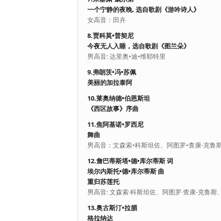
一个宁静的夜晚, 选自歌剧《游吟诗人》
女高音：田卉
8.贾科莫•普契尼
今夜无人入睡，选自歌剧《图兰朵》
男高音: 达里奥•迪•维耶特里
9.弗朗茨•冯•苏佩
美丽的加拉泰阿
10.莱奥纳德•伯恩斯坦
《西区故事》序曲
11.焦阿基诺•罗西尼
舞曲
男高音：文森索•科斯坦佐、阿图罗•查康-克鲁
12.詹巴蒂斯塔•德•库尔蒂斯 词
埃尔内斯托•德•库尔蒂斯 曲
重归苏莲托
男高音: 文森索·科斯坦佐、阿图罗·查康-克鲁斯
13.奥古斯汀•拉腊
格拉纳达