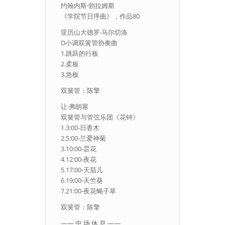
约翰内斯·勃拉姆斯
《学院节日序曲》，作品80
亚历山大德罗·马尔切洛
D小调双簧管协奏曲
1.跳跃的行板
2.柔板
3.急板
双簧管：陈擎
让·弗朗塞
双簧管与管弦乐团《花钟》
1.3:00-日香木
2.5:00-兰爱神菊
3.10:00-昙花
4.12:00-夜花
5.17:00-天茄儿
6.19:00-天竺葵
7.21:00-夜花蝇子草
双簧管：陈擎
—— 中 场 休 息 ——