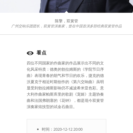
陈擎，双簧管
广州交响乐团团长，双簧管演奏家，曾在中国首演多部经典双簧管作品
看点
四位不同国家的作曲家的作品展示出不同的文
化风采特质：德奥的勃拉姆斯的《学院节日序
曲》表现青春的朝气和节日的欢乐，捷克的德
沃夏克于相近时期创作的《第六交响曲》虽明
显受到勃拉姆斯影响仍不减波希米亚色彩。意
大利作曲家帕斯库里的歌剧《宠姬》主题协奏
曲和法国弗朗塞的《花钟》，都是现今双簧管
演奏家炫技型的试金石曲目。
时间：2020-12-12 20:00