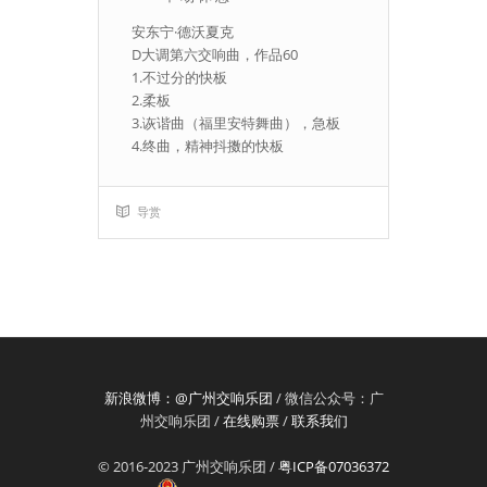
安东宁·德沃夏克
D大调第六交响曲，作品60
1.不过分的快板
2.柔板
3.诙谐曲（福里安特舞曲），急板
4.终曲，精神抖擞的快板
导赏
新浪微博：@广州交响乐团
/ 微信公众号：广
州交响乐团 /
在线购票
/
联系我们
© 2016-2023 广州交响乐团 /
粤ICP备07036372