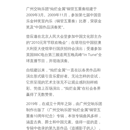
广州交响乐团“灿烂金属”铜管五重奏组建于
2009年3月。2009年11月，参加第七届中国音
乐金钟奖室内乐（铜管五重奏）比赛，荣获金
奖及“中国作品演奏奖”。
曾应邀在北京人民大会堂参加中国文化部主办
的“2010元宵节联欢晚会”；在堪培拉中国驻澳
大利亚大使馆举行国庆招待会演出；受邀参加
英国BBC电台第三频道周五晚高峰“In Tune”全
球直播节目，并现场演奏。
自组建以来，“灿烂金属”一直在以各类作品和
演出形式吸引音乐爱好者。无论怎样的尝试，
它所呈现的艺术主张无不让观众感到别样精
彩。凭借上百场演出，“灿烂金属”在社会各界
赢得了无数赞誉。
2019年，在成立十周年之际，由广州交响乐团
制作出版了《广州交响乐团“灿烂金属”铜管五
重奏10周年纪念》专辑，本张专辑曲风多样，
涵盖古典、爵士和中国元素。值得一提的是，
专辑中收录的第九首作品《追捕影子的人》，