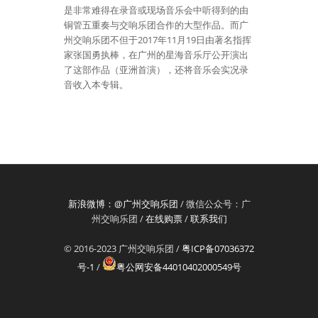
是非常难得在录音或现场音乐会中听得到的由
铜管五重奏与交响乐团合作的大型作品。而广
州交响乐团不但于2017年11月19日由著名指挥
家张国勇执棒，在广州的星海音乐厅公开演出
了这部作品（亚洲首演），还将音乐会实况录
音收入本专辑。
新浪微博：@广州交响乐团
/ 微信公众号：广
州交响乐团 /
在线购票
/
联系我们
© 2016-2023 广州交响乐团 /
粤ICP备07036372
号-1
/
粤公网安备44010402000549号