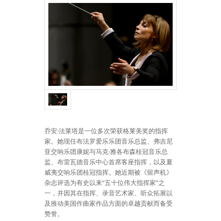
乔安·法莱塔是一位多次荣获格莱美奖的指挥
家。她现任布法罗爱乐乐团音乐总监、弗吉尼
亚交响乐团康妮与马克·雅各布森桂冠音乐总
监、布雷瓦德音乐中心首席客座指挥，以及夏
威夷交响乐团桂冠指挥。她近期被《留声机》
杂志评选为有史以来“五十位伟大指挥家”之
一，并因其在指挥、录音艺术家、听众拓展以
及推动美国作曲家作品方面的卓越贡献而备受
赞誉。