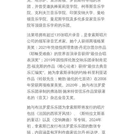
克、塔尔萨、查尔斯顿、罗切斯特等地的乐
团，并曾受邀执棒茱莉亚学院、柯蒂斯音乐学
院、克利夫兰音乐学院、印第安纳大学、曼哈
顿音乐学院、曼尼斯学院及多伦多皇家音乐学
院等顶级音乐学府的乐团。
法莱塔拥有超过135张唱片录音，是拿索斯唱片
公司的领军录音艺术家。她个人获得两项格莱
美奖：2021年凭借指挥理查德·丹尼尔普尔作品
《耶稣受难曲》的世界首演录音获得“最佳合唱
表演奖”；2019年因指挥伦敦交响乐团录制肯尼
思·福克斯的作品《唯心论者》获得“最佳古典音
乐汇编奖”。她为拿索斯录制的约翰·科里利亚诺
作品《铃鼓先生：鲍勃·迪伦的七首诗》在2008
年荣获两项格莱美奖。2020年，她与布法罗爱
乐乐团录制的弗洛朗·施米特管弦乐作品荣获著
名的《音叉》杂志金音叉奖。
她与布法罗爱乐乐团为拿索斯即将发行的唱片
包括《法国的西班牙风情》、《斯特拉文斯基
的童话》以及《交响舞曲》等专辑。2024年
初，拿索斯已发行布法罗爱乐乐团的数张专
辑，内容涵盖匈牙利作曲家佐尔丹·科达伊、亚