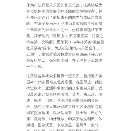
作为布法罗爱乐乐团的音乐总监，法莱塔成为
首位执棒美国主要交响乐团的女性指挥家，并
带领乐团达到了前所未有的国内与国际声誉高
峰。布法罗爱乐乐团已成为拿索斯唱片公司旗
下最重要的录音乐团之一，已获得两项格莱美
奖，其录制的《亚历山大·斯克里亚宾：狂喜之
诗与第二交响曲》更荣获2024年格莱美“最佳管
弦乐演奏”提名。为庆祝法莱塔与乐团合作二十
五周年，拿索斯唱片将此前仅在Beau Fleuve厂
牌发行的二十张完整专辑，在全球各大流媒体
平台上线。
法莱塔曾执棒众多世界一流乐团，包括遍布美
国46个州的百余支北美乐团。在国际上，她指
挥过欧洲、亚洲和南美洲的众多顶尖乐团，近
期及未来计划包括在法国、英国、西班牙、瑞
典、德国、巴西、克罗地亚和墨西哥的音乐
会。她在北美近期及即将执棒的客座演出包括
国家交响乐团，以及达拉斯、波士顿、巴尔的
摩、底特律、纳什维尔、印第安纳波利斯、休
斯顿、密尔沃基、卡尔加里、温哥华、魁北