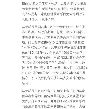
历山大·斯克里亚宾的作品，以及丹尼·艾夫曼和
阿道弗斯·海尔斯托克的协奏曲等。她最新发行
的专辑是与皇家利物浦爱乐乐团为索尼唱片录
制的丹尼·艾夫曼作品集。
法莱塔是美国艺术与科学学院的院士，曾在小
布什和奥巴马政府期间由总统任命担任国家艺
术理事会成员，并荣获众多极具声望的指挥奖
项。她已指挥过由600多位作曲家创作的超过
1700部管弦乐作品，其中包括70多位女性作曲
家的135余部作品，并完成了150多部作品的世
界首演。美国作曲家、作家与出版商协会誉其
为“我们这个时代音乐的引领者”。2019年，她
被“今日演出”评为首位“年度古典女性”，称其为
“孜孜不倦的倡导者”，并赞扬其“艺术权威与共
情心、引人入胜的音乐技艺与人文精神的独特
结合”。
法莱塔是年轻职业音乐家和学生音乐家的坚定
倡导者和导师。她曾为美国交响乐团联盟主持
女性指挥家研讨会，并开创了布法罗爱乐乐团
与曼尼斯音乐学院之间的独特合作项目，为崭