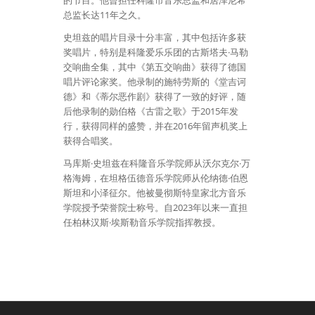
的节目。他曾担任科隆市音乐总监和居泽尼希
总监长达11年之久。
史坦兹的唱片目录十分丰富，其中包括许多获
奖唱片，特别是科隆爱乐乐团的古斯塔夫·马勒
交响曲全集，其中《第五交响曲》获得了德国
唱片评论家奖。他录制的施特劳斯的《堂吉诃
德》和《蒂尔恶作剧》获得了一致的好评，随
后他录制的勋伯格《古雷之歌》于2015年发
行，获得同样的盛赞，并在2016年留声机奖上
获得合唱奖。
马库斯·史坦兹在科隆音乐学院师从沃尔克尔·万
格海姆，在坦格伍德音乐学院师从伦纳德·伯恩
斯坦和小泽征尔。他被曼彻斯特皇家北方音乐
学院授予荣誉院士称号。自2023年以来一直担
任柏林汉斯·埃斯勒音乐学院指挥教授。