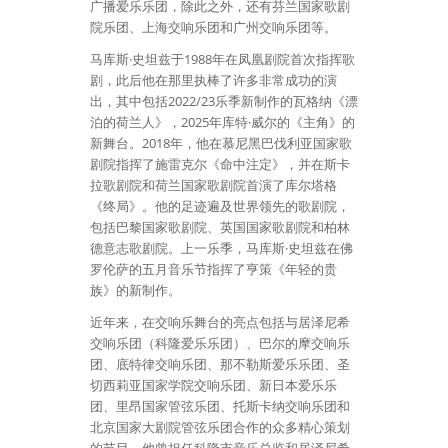
广播爱乐乐团，除此之外，还有芬兰国家歌剧
院乐团、上海交响乐团和广州交响乐团等。
马库斯·史坦兹于1988年在凤凰剧院首次指挥歌
剧，此后他在那里执棒了许多非常成功的演
出，其中包括2022/23乐季新制作的瓦格纳《漂
泊的荷兰人》，2025年库特·威尔的《主角》的
新舞台。2018年，他在慕尼黑巴伐利亚国家歌
剧院指挥了施雷克尔《命中注定》，并在斯卡
拉歌剧院和荷兰国家歌剧院首演了库尔塔格
《终局》。他的足迹遍及世界领先的歌剧院，
包括巴黎国家歌剧院、英国国家歌剧院和柏林
德意志歌剧院。上一乐季，马库斯·史坦兹在佛
罗伦萨的五月音乐节指挥了亨策《年轻的贵
族》的新制作。
近年来，在交响乐舞台的亮点包括与居泽尼希
交响乐团（科隆爱乐乐团）、巴尔的摩交响乐
团、底特律交响乐团、那不勒斯爱乐乐团、圣
切西莉亚国家学院交响乐团、新日本爱乐乐
团、里昂国家管弦乐团、托斯卡纳交响乐团和
北京国家大剧院管弦乐团合作的众多精心策划