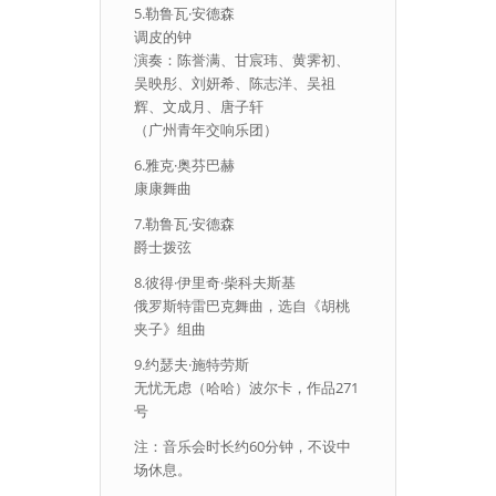
5.勒鲁瓦·安德森
调皮的钟
演奏：陈誉满、甘宸玮、黄霁初、
吴映彤、刘妍希、陈志洋、吴祖
辉、文成月、唐子轩
（广州青年交响乐团）
6.雅克·奥芬巴赫
康康舞曲
7.勒鲁瓦·安德森
爵士拨弦
8.彼得·伊里奇·柴科夫斯基
俄罗斯特雷巴克舞曲，选自《胡桃
夹子》组曲
9.约瑟夫·施特劳斯
无忧无虑（哈哈）波尔卡，作品271
号
注：音乐会时长约60分钟，不设中
场休息。