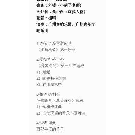
嘉宾：刘锐（小胡子老师）
画外音：兔小白（虚拟人物）
配音：祖晴
演奏：广州交响乐团、广州青年交
响乐团
1.奥拓里诺·雷斯皮基
《罗马松树》第一乐章
2.爱德华·格里格
《培尔·金特》第一组曲选段
1）晨景
2）阿妮特拉之舞
3）在山魔宫中
3.莱奥·德利布
芭蕾舞剧《葛蓓莉亚》选段
1）玛祖卡舞曲
2）自动玩偶的音乐与圆舞曲
4.理查·海曼
西部牛仔的节日