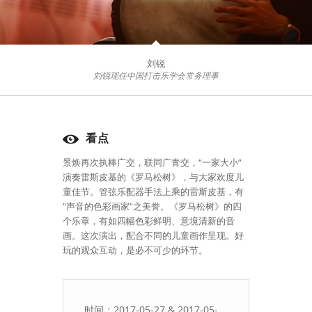
刘锐
刘锐现任中国打击乐学会常务理事
看点
景焕再次执棒广交，联同广青交，“一家大小”
演奏雷斯皮基的《罗马松树》，与大家欢度儿
童佳节。管弦乐配器手法上乘的雷斯皮基，有
“声音的色彩画家”之美誉。《罗马松树》的四
个乐章，有如四幅色彩鲜明、意境清新的音
画。这次演出，配合不同的儿童画作呈现。好
玩的观众互动，是必不可少的环节。
时间：2017-05-27 & 2017-05-