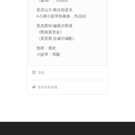
《魔湖》，作品62
亚历山大·格拉祖诺夫
A小调小提琴协奏曲，作品82
莫杰斯特·穆索尔斯基
《图画展览会》
（莫里斯·拉威尔编配）
指挥：黄屹
小提琴：周颖
导赏
音乐会前讲座