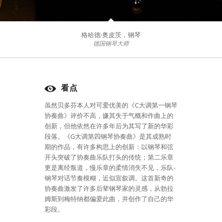
格哈德·奥皮茨，钢琴
德国钢琴大师
看点
虽然贝多芬本人对可爱优美的《C大调第一钢琴
协奏曲》评价不高，嫌其失于气概和作曲上的
创新，但他依然在许多年后为其写了新的华彩
段落。《G大调第四钢琴协奏曲》是其成熟时
期的作品，有许多构思上的创新：以钢琴和弦
开头突破了协奏曲乐队打头的传统；第二乐章
更是离经叛道，慢乐章的柔情消失不见，乐队-
钢琴对话节奏模糊，近似宣叙调。这首新奇的
协奏曲激发了许多后辈钢琴家的灵感，从勃拉
姆斯到梅特纳都偏爱此曲，并创作了自己的华
彩段。