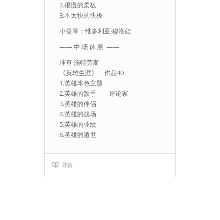
2.很慢的柔板
3.不太快的快板
小提琴：维多利亚·穆洛娃
—— 中 场 休 息 ——
理查·施特劳斯
《英雄生涯》，作品40
1.英雄本色主题
2.英雄的敌手——评论家
3.英雄的伴侣
4.英雄的战场
5.英雄的业绩
6.英雄的遁世
导赏