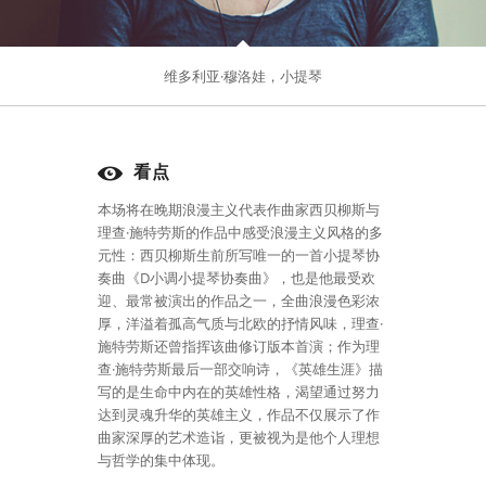
维多利亚·穆洛娃，小提琴
看点
本场将在晚期浪漫主义代表作曲家西贝柳斯与
理查·施特劳斯的作品中感受浪漫主义风格的多
元性：西贝柳斯生前所写唯一的一首小提琴协
奏曲《D小调小提琴协奏曲》，也是他最受欢
迎、最常被演出的作品之一，全曲浪漫色彩浓
厚，洋溢着孤高气质与北欧的抒情风味，理查·
施特劳斯还曾指挥该曲修订版本首演；作为理
查·施特劳斯最后一部交响诗，《英雄生涯》描
写的是生命中内在的英雄性格，渴望通过努力
达到灵魂升华的英雄主义，作品不仅展示了作
曲家深厚的艺术造诣，更被视为是他个人理想
与哲学的集中体现。