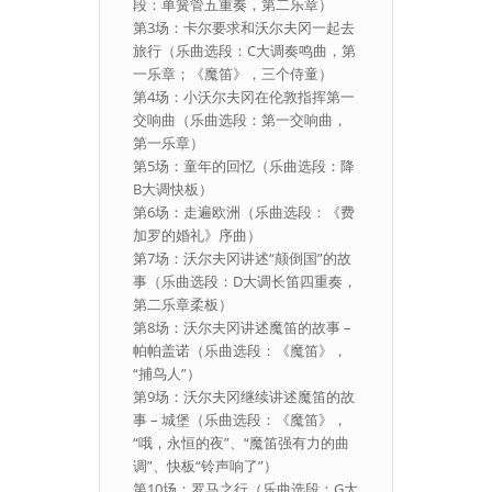
段：单簧管五重奏，第二乐章）
第3场：卡尔要求和沃尔夫冈一起去
旅行（乐曲选段：C大调奏鸣曲，第
一乐章；《魔笛》，三个侍童）
第4场：小沃尔夫冈在伦敦指挥第一
交响曲（乐曲选段：第一交响曲，
第一乐章）
第5场：童年的回忆（乐曲选段：降
B大调快板）
第6场：走遍欧洲（乐曲选段：《费
加罗的婚礼》序曲）
第7场：沃尔夫冈讲述“颠倒国”的故
事（乐曲选段：D大调长笛四重奏，
第二乐章柔板）
第8场：沃尔夫冈讲述魔笛的故事 –
帕帕盖诺（乐曲选段：《魔笛》，
“捕鸟人”）
第9场：沃尔夫冈继续讲述魔笛的故
事 – 城堡（乐曲选段：《魔笛》，
“哦，永恒的夜”、“魔笛强有力的曲
调”、快板“铃声响了”）
第10场：罗马之行（乐曲选段：G大