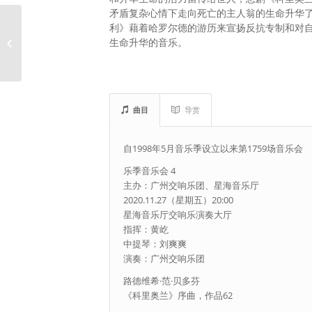
矛盾复杂心情下走向死亡的主人翁的生命升华
利》藉着哈罗尔德的游历来宣扬反抗专制和对
2020广州爵士音乐节 –
生命升华的音乐。
广州交响乐团爵士音乐
会
曲目
导赏
自1998年5月音乐季设立以来第1759场音乐会
乐季音乐会 4
主办：广州交响乐团、星海音乐厅
2020.11.27（星期五）20:00
星海音乐厅交响乐演奏大厅
指挥：黄屹
中提琴：刘爽爽
演奏：广州交响乐团
路德维希·范·贝多芬
《科里奥兰》序曲，作品62