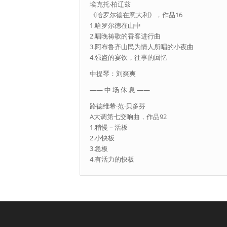
埃克托·柏辽兹
《哈罗尔德在意大利》，作品16
1.哈罗尔德在山中
2.唱晚祷歌的香客进行曲
3.阿布鲁齐山民为情人所唱的小夜曲
4.强盗的宴饮，往事的回忆
中提琴：刘爽爽
—— 中 场 休 息 ——
路德维希·范·贝多芬
A大调第七交响曲，作品92
1.稍慢－活板
2.小快板
3.急板
4.有活力的快板