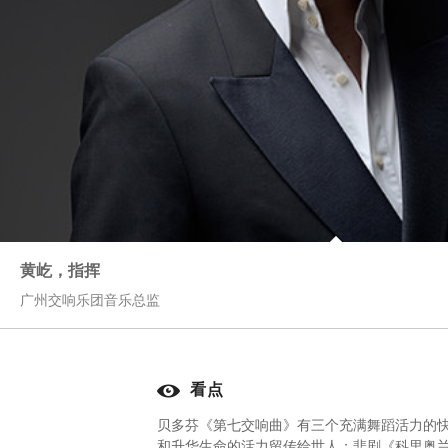
黄屹，指挥
广州交响乐团音乐总监
看点
贝多芬《第七交响曲》有三个充满舞蹈活力的
和升华生命的活力留传给世人；悲剧《科里奥