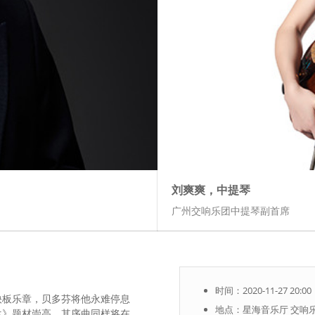
刘爽爽，中提琴
广州交响乐团中提琴副首席
时间：2020-11-27 20:00
快板乐章，贝多芬将他永难停息
地点：星海音乐厅 交响
兰》题材崇高，其序曲同样将在