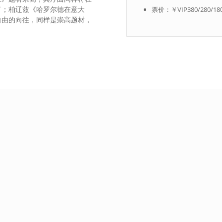
了；柏辽兹《哈罗尔德在意大
票价：￥VIP380/280/180
自由的向往，同样是崇高题材，