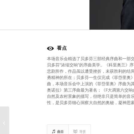
看点
本场音乐会精选了贝多芬三部经典序曲和一部
贝多芬“浓缩交响”的序曲美学。《科里奥兰》序
悲剧所作，作品虽以遭受挫折，未获胜利的结
勇精神的所在；贝多芬一生仅完成《菲岱里奥
曲，本场音乐会中上演的《菲岱里奥》序曲为
奥诺拉》第三序曲最为著名；《F大调第六交响
自然及农村景象的描写，但绝非只是简单的音
性，是贝多芬细心洞察大自然的奥秘，凝神思
乐季音乐会3
曲目
导赏