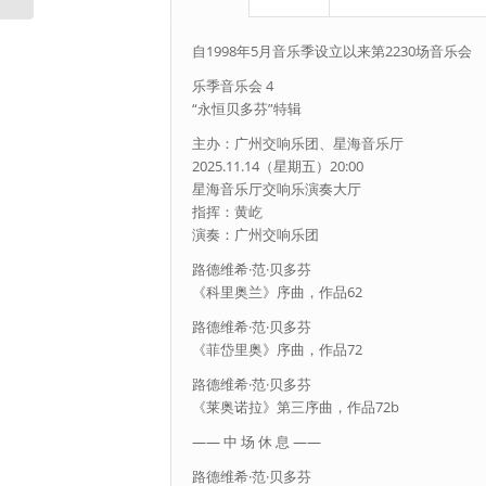
自1998年5月音乐季设立以来第2230场音乐会
乐季音乐会 4
“永恒贝多芬”特辑
主办：广州交响乐团、星海音乐厅
2025.11.14（星期五）20:00
星海音乐厅交响乐演奏大厅
指挥：黄屹
演奏：广州交响乐团
路德维希·范·贝多芬
《科里奥兰》序曲，作品62
路德维希·范·贝多芬
《菲岱里奥》序曲，作品72
路德维希·范·贝多芬
《莱奥诺拉》第三序曲，作品72b
—— 中 场 休 息 ——
路德维希·范·贝多芬