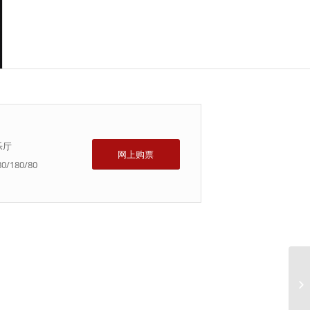
乐厅
网上购票
0/180/80