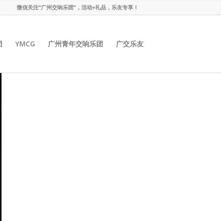
微信关注“广州交响乐团”，活动+礼品，乐友专享！
团
YMCG
广州青年交响乐团
广交乐友