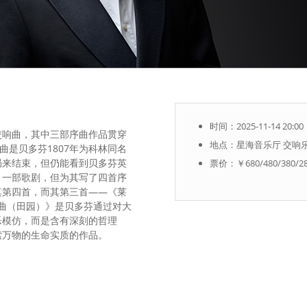
时间：2025-11-14 20:00
交响曲，其中三部序曲作品贯穿
地点：星海音乐厅 交响
曲是贝多芬1807年为科林同名
局来结束，但仍能看到贝多芬英
票价：￥680/480/380/28
》一部歌剧，但为其写了四首序
其第四首，而其第三首——《莱
曲（田园）》是贝多芬通过对大
乐模仿，而是含有深刻的哲理
索万物的生命实质的作品。