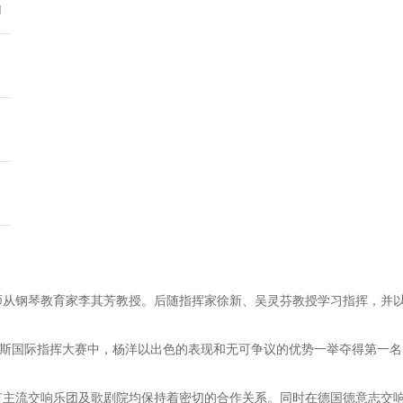
响
师从钢琴教育家李其芳教授。后随指挥家徐新、吴灵芬教授学习指挥，并
罗普洛斯国际指挥大赛中，杨洋以出色的表现和无可争议的优势一举夺得第一
有主流交响乐团及歌剧院均保持着密切的合作关系。同时在德国德意志交