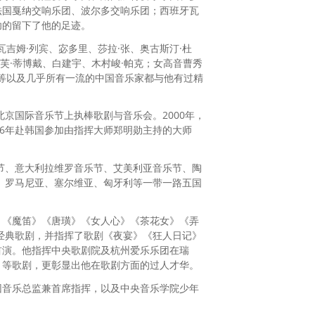
法国戛纳交响乐团、波尔多交响乐团；西班牙瓦
功的留下了他的足迹。
瓦吉姆·列宾、宓多里、莎拉·张、奥古斯汀·杜
伊芙·蒂博戴、白建宇、木村峻·帕克；女高音曹秀
尔等以及几乎所有一流的中国音乐家都与他有过精
京国际音乐节上执棒歌剧与音乐会。2000年，
6年赴韩国参加由指挥大师郑明勋主持的大师
节、意大利拉维罗音乐节、艾美利亚音乐节、陶
、罗马尼亚、塞尔维亚、匈牙利等一带一路五国
》《魔笛》《唐璜》《女人心》《茶花女》《弄
经典歌剧，并指挥了歌剧《夜宴》《狂人日记》
首演。他指挥中央歌剧院及杭州爱乐乐团在瑞
》等歌剧，更彰显出他在歌剧方面的过人才华。
团音乐总监兼首席指挥，以及中央音乐学院少年