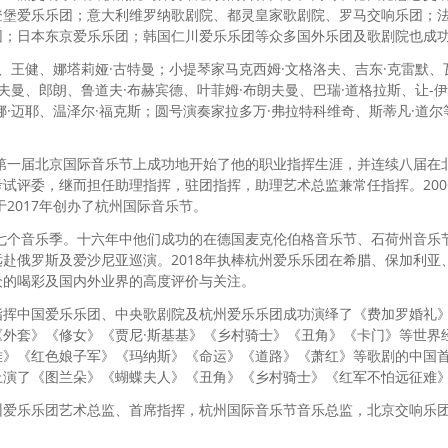
登堡爱乐乐团；意大利维罗纳歌剧院、都灵皇家歌剧院、罗马交响乐团；
团；日本东京爱乐乐团；韩国仁川爱乐乐团等众多国外乐团及歌剧院也成
、王健、娜塔莉娅·古特曼；小提琴家马克西姆·文格洛夫、吉东·克雷默、
夫曼、郎朗、鲁道夫·布赫宾德、叶菲姆·布朗夫曼、巴瑞·道格拉斯、让-
娜·迈耶、温泽尔·福克斯；圆号演奏家拉多万·弗拉特科维奇、斯蒂凡·道
年第一届北京国际音乐节上成功地开始了他的职业指挥生涯，并连续八届在北
试评委，继而担任助理指挥，驻团指挥，助理艺术总监兼常任指挥。200
于2017年创办了杭州国际音乐节。
十七个音乐季。十六年中他们成功的在德国麦克伦伯格音乐节、石荷州音乐
赴俄罗斯及爱沙尼亚巡演。2018年执棒杭州爱乐乐团在希腊、保加利亚
众的喝彩及国内外业界的高度评价与关注。
指挥中国爱乐乐团、中央歌剧院及杭州爱乐乐团成功演绎了《费加罗婚礼
《外套》《修女》《贾尼·斯基基》《乡村骑士》《丑角》《卡门》等世界
难》《红色娘子军》《玛纳斯》《命运》《道路》《萧红》等歌剧的中国
上演了《图兰朵》《蝴蝶夫人》《丑角》《乡村骑士》《红军不怕远征难
州爱乐乐团艺术总监、首席指挥，杭州国际音乐节音乐总监，北京交响乐