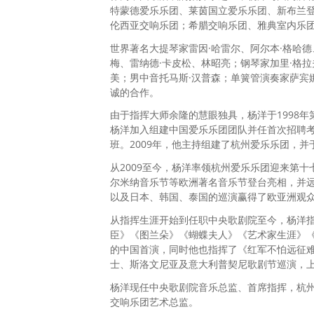
特蒙德爱乐乐团、莱茵国立爱乐乐团、新布兰
伦西亚交响乐团；希腊交响乐团、雅典室内乐
世界著名大提琴家雷因·哈雷尔、阿尔本·格哈德
梅、雷纳德·卡皮松、林昭亮；钢琴家加里·格拉
美；男中音托马斯·汉普森；单簧管演奏家萨宾
诚的合作。
由于指挥大师余隆的慧眼独具，杨洋于1998
杨洋加入组建中国爱乐乐团团队并任首次招聘考
班。2009年，他主持组建了杭州爱乐乐团，并
从2009至今，杨洋率领杭州爱乐乐团迎来第
尔米纳音乐节等欧洲著名音乐节登台亮相，并远
以及日本、韩国、泰国的巡演赢得了欧亚洲观
从指挥生涯开始到任职中央歌剧院至今，杨洋
臣》《图兰朵》《蝴蝶夫人》《艺术家生涯》
的中国首演，同时他也指挥了《红军不怕远征
士、斯洛文尼亚及意大利普契尼歌剧节巡演，
杨洋现任中央歌剧院音乐总监、首席指挥，杭
交响乐团艺术总监。