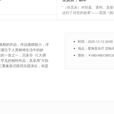
“（张昊辰）对轻盈、透明、直接
达到了诗意的效果”——英国《留
时间：2025-12-12 20:00
晚期的作品，作品规模较小，洋
地点：星海音乐厅 交响
般灌注于人类精神生活中的妙
的一首之一；贝多芬《C大调
票价：￥680/480/380/28
罕见的独特作品，其采用“大协
三重奏形式联同乐团演出，却是