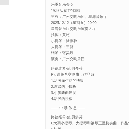
乐季音乐会 6
“永恒贝多芬”特辑
主办：广州交响乐团、星海音乐厅
2025.12.12（星期五）20:00
星海音乐厅交响乐演奏大厅
指挥：黄屹
小提琴：徐惟聆
大提琴：王健
钢琴：张昊辰
演奏：广州交响乐团
路德维希·范·贝多芬
F大调第八交响曲，作品93
1.活泼而生动的快板
2.诙谐的小快板
3.小步舞曲速度
4.活泼的快板
—— 中 场 休 息 ——
路德维希·范·贝多芬
C大调小提琴、大提琴和钢琴三重协奏曲，作品5
1.快板