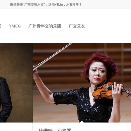
微信关注“广州交响乐团”，活动+礼品，乐友专享！
团
YMCG
广州青年交响乐团
广交乐友
徐惟聆，小提琴