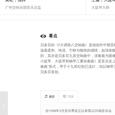
广州交响乐团音乐总监
大提琴大师
看点
贝多芬的《F大调第八交响曲》是他创作中期至
溢着柔和、纯清、宁静与愉快的感情，如清泉
韵，其亦是贝多芬九首交响曲中，演奏最为困难
小提琴、大提琴和钢琴三重协奏曲》是音乐史上
奏曲”形式，早于十九世纪初已流行，但以钢琴
贝多芬首创。
曲目
导赏
乐季音乐会5
自1998年5月音乐季设立以来第2235场音乐会