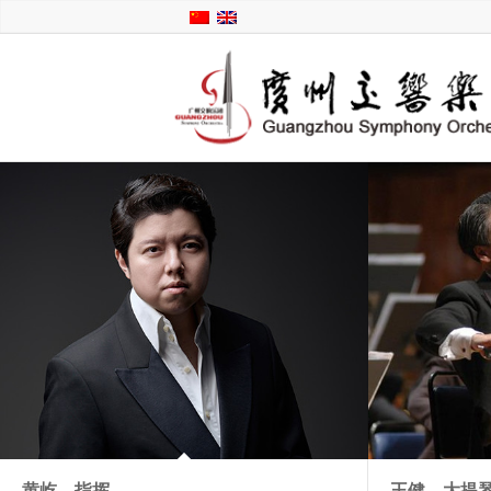
黄屹，指挥
王健，大提